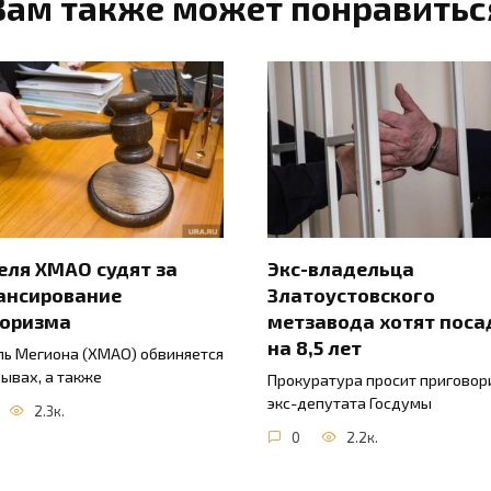
Вам также может понравитьс
ля ХМАО судят за
Экс-владельца
ансирование
Златоустовского
роризма
метзавода хотят поса
на 8,5 лет
ь Мегиона (ХМАО) обвиняется
зывах, а также
Прокуратура просит приговор
экс-депутата Госдумы
2.3к.
0
2.2к.