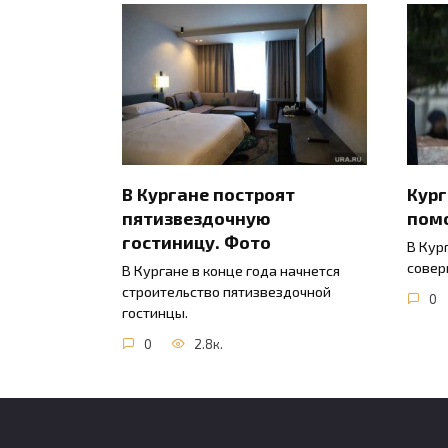
В Кургане построят
Кур
пятизвездочную
пом
гостиницу. Фото
В Кур
совер
В Кургане в конце года начнется
строительство пятизвездочной
0
гостинцы.
0
2.8к.