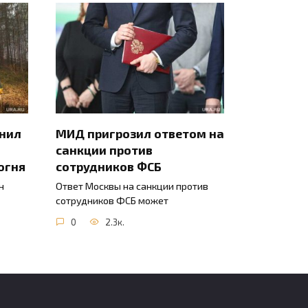
инил
МИД пригрозил ответом на
санкции против
огня
сотрудников ФСБ
н
Ответ Москвы на санкции против
сотрудников ФСБ может
0
2.3к.