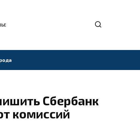
ВЬЕ
рода
лишить Сбербанк
от комиссий