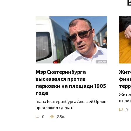
Мэр Екатеринбурга
Жите
высказался против
фин
парковки на площади 1905
тер
года
Жител
в при
Глава Екатеринбурга Алексей Орлов
предложил сделать
0
0
2.5к.