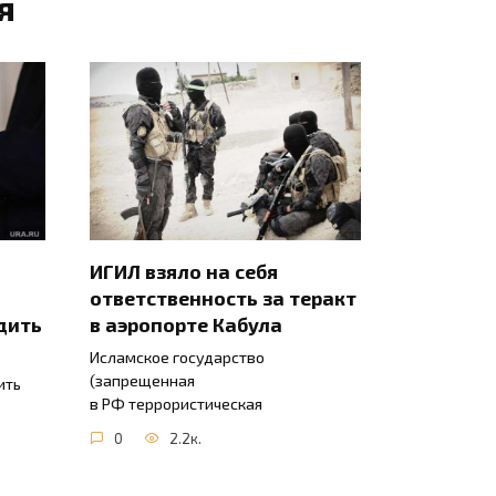
я
ИГИЛ взяло на себя
ответственность за теракт
дить
в аэропорте Кабула
Исламское государство
(запрещенная
ить
в РФ террористическая
0
2.2к.