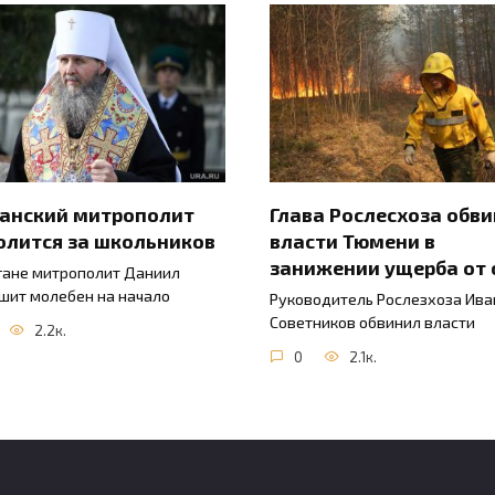
ганский митрополит
Глава Рослесхоза обв
олится за школьников
власти Тюмени в
занижении ущерба от 
гане митрополит Даниил
шит молебен на начало
Руководитель Рослезхоза Ива
Советников обвинил власти
2.2к.
0
2.1к.