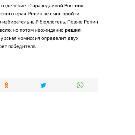
еготделение «Справедливой России»
кого края. Репин не смог пройти
в избирательный бюллетень. Позже Репин
ресло
, но потом неожиданно
решил
курсная комиссия определит двух
рет победителя.