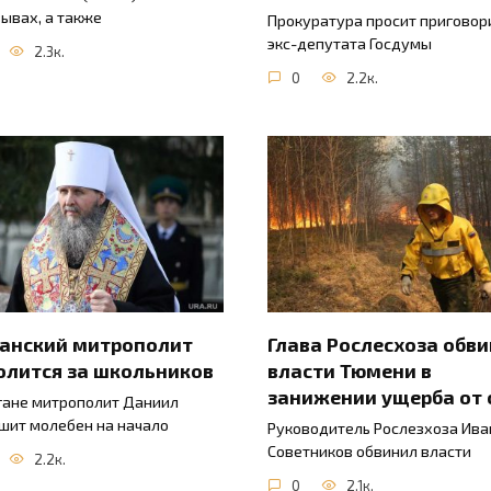
зывах, а также
Прокуратура просит приговор
экс-депутата Госдумы
2.3к.
0
2.2к.
ганский митрополит
Глава Рослесхоза обв
олится за школьников
власти Тюмени в
занижении ущерба от 
гане митрополит Даниил
шит молебен на начало
Руководитель Рослезхоза Ива
Советников обвинил власти
2.2к.
0
2.1к.