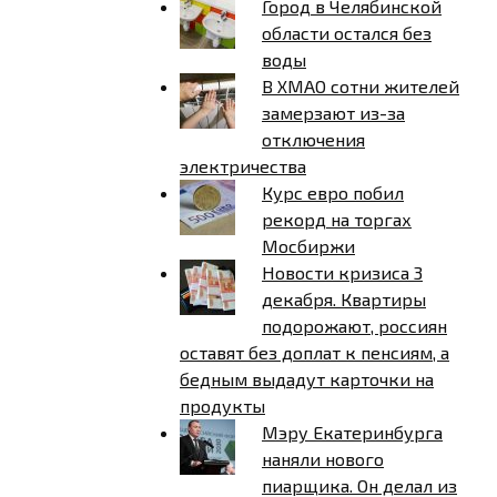
Город в Челябинской
области остался без
воды
В ХМАО сотни жителей
замерзают из-за
отключения
электричества
Курс евро побил
рекорд на торгах
Мосбиржи
Новости кризиса 3
декабря. Квартиры
подорожают, россиян
оставят без доплат к пенсиям, а
бедным выдадут карточки на
продукты
Мэру Екатеринбурга
наняли нового
пиарщика. Он делал из