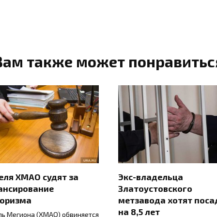
Вам также может понравитьс
ля ХМАО судят за
Экс-владельца
ансирование
Златоустовского
роризма
метзавода хотят поса
на 8,5 лет
ь Мегиона (ХМАО) обвиняется