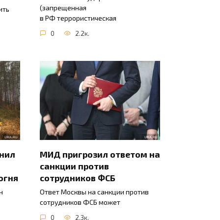
(запрещенная
ить
в РФ террористическая
0
2.2к.
инил
МИД пригрозил ответом на
санкции против
огня
сотрудников ФСБ
н
Ответ Москвы на санкции против
сотрудников ФСБ может
0
2.3к.