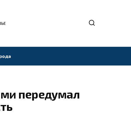
ВЬЕ
рода
рми передумал
сть