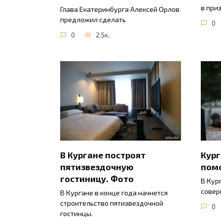
в при
Глава Екатеринбурга Алексей Орлов
предложил сделать
0
0
2.5к.
В Кургане построят
Кур
пятизвездочную
пом
гостиницу. Фото
В Кур
совер
В Кургане в конце года начнется
строительство пятизвездочной
0
гостинцы.