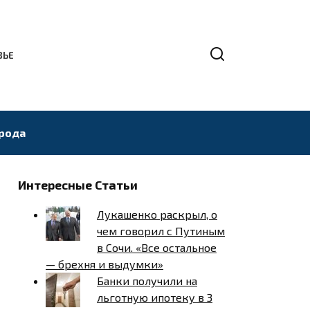
ВЬЕ
рода
Интересные Статьи
Лукашенко раскрыл, о
чем говорил с Путиным
в Сочи. «Все остальное
— брехня и выдумки»
Банки получили на
льготную ипотеку в 3