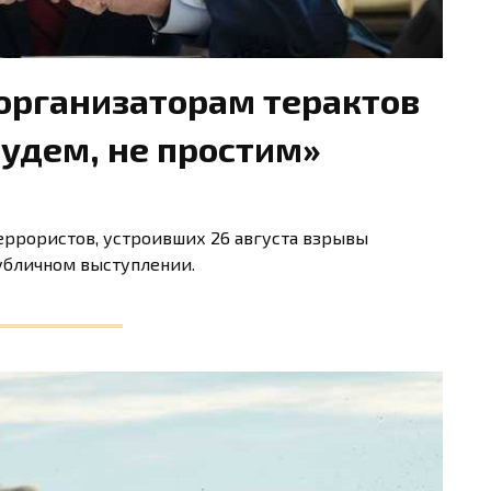
 организаторам терактов
будем, не простим»
еррористов, устроивших 26 августа взрывы
убличном выступлении.