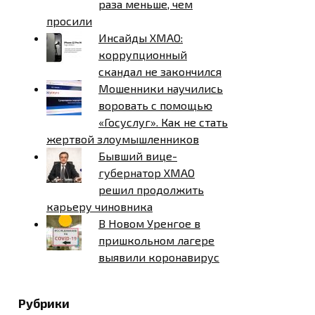
раза меньше, чем
просили
Инсайды ХМАО:
коррупционный
скандал не закончился
Мошенники научились
воровать с помощью
«Госуслуг». Как не стать
жертвой злоумышленников
Бывший вице-
губернатор ХМАО
решил продолжить
карьеру чиновника
В Новом Уренгое в
пришкольном лагере
выявили коронавирус
Рубрики