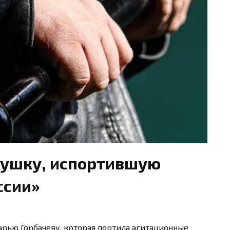
вушку, испортившую
ссии»
рью Горбачеву, которая портила агитационные