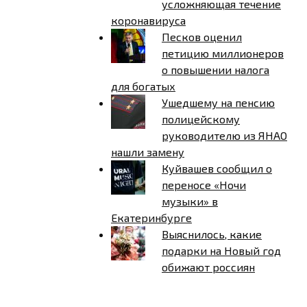
усложняющая течение
коронавируса
Песков оценил
петицию миллионеров
о повышении налога
для богатых
Ушедшему на пенсию
полицейскому
руководителю из ЯНАО
нашли замену
Куйвашев сообщил о
переносе «Ночи
музыки» в
Екатеринбурге
Выяснилось, какие
подарки на Новый год
обижают россиян