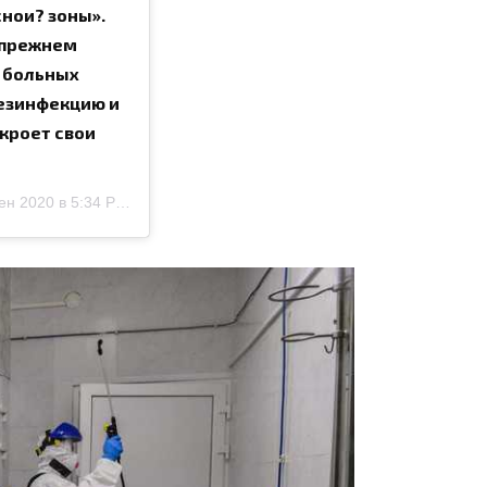
нои? зоны».
в прежнем
я больных
езинфекцию и
кроет свои
ен 2020 в 5:34 PDT