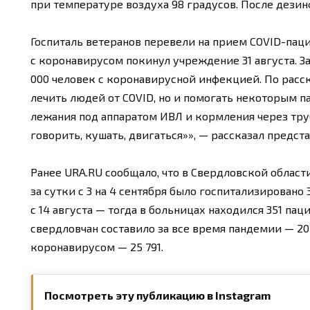
при температуре воздуха 98 градусов. После дезин
Госпиталь ветеранов перевели на прием COVID-паци
с коронавирусом покинул учреждение 31 августа. З
000 человек с коронавирусной инфекцией. По расс
лечить людей от COVID, но и помогать некоторым п
лежания под аппаратом ИВЛ и кормления через тру
говорить, кушать, двигаться»», — рассказал предст
Ранее URA.RU сообщало, что в Свердловской области
за сутки с 3 на 4 сентября было госпитализировано
с 14 августа — тогда в больницах находился 351 па
свердловчан составило за все время пандемии — 20 
коронавирусом — 25 791.
Посмотреть эту публикацию в Instagram