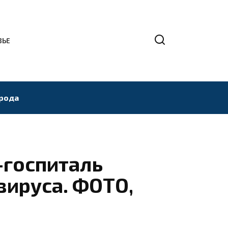
ВЬЕ
рода
-госпиталь
вируса. ФОТО,