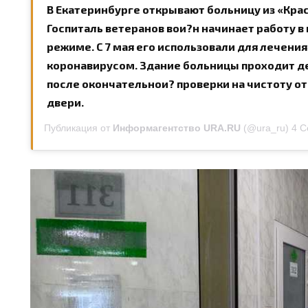
В Екатеринбурге открывают больницу из «Крас
Госпиталь ветеранов вои?н начинает работу 
режиме. С 7 мая его использовали для лечени
коронавирусом. Здание больницы проходит д
после окончательнои? проверки на чистоту от
двери.
Публикация от
Информагентство URA.RU
(@ura_ru)
4 С