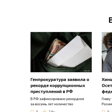
Генпрокуратура заявила о
Хинш
рекорде коррупционных
Осет
преступлений в РФ
фед
В РФ зафиксировано рекордное
Главу
за восемь лет количество
Росим
0
2.6к.
0