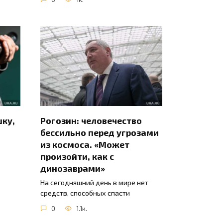
шку,
Рогозин: человечество
бессильно перед угрозами
из космоса. «Может
произойти, как с
динозаврами»
На сегодняшний день в мире нет
средств, способных спасти
0
1.1к.