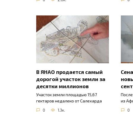
В ЯНАО продается самый
Сена
дорогой участок земли за
новы
десятки миллионов
сент
Участок земли площадью 15,67
После
гектаров недалеко от Салехарда
из Аф
0
1.3к.
0