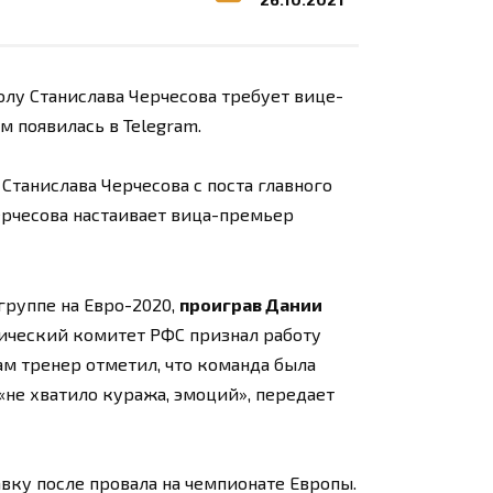
олу Станислава Черчесова требует вице-
 появилась в Telegram.
танислава Черчесова с поста главного
Черчесова настаивает вица-премьер
группе на Евро-2020,
проиграв Дании
хнический комитет РФС признал работу
Сам тренер отметил, что команда была
«не хватило куража, эмоций», передает
тавку после провала на чемпионате Европы.