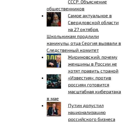
СССР. Объяснение
общественников
Самое актуальное в
Свердловской области
на 27 октября.
Школьникам продлили
каникулы, отца Сергия вызвали в
Следственный комитет
Жириновский: почему
женщины в России не
хотят править страной
«Известия»: против
россиян готовится
масштабная кибератака
в мае
Путин допустил
национализацию
российского бизнеса