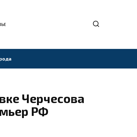
ВЬЕ
рода
авке Черчесова
емьер РФ