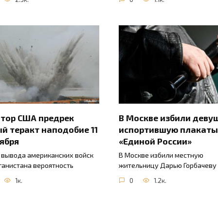
тор США предрек
В Москве избили деву
й теракт наподобие 11
испортившую плакаты
ября
«Единой России»
 вывода американских войск
В Москве избили местную
ганистана вероятность
жительницу Дарью Горбачеву
1к.
0
1.2к.