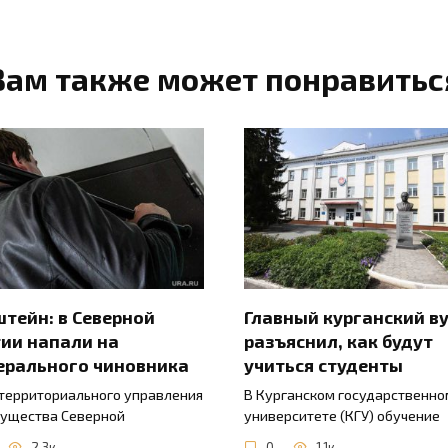
Вам также может понравитьс
тейн: в Северной
Главный курганский в
ии напали на
разъяснил, как будут
ерального чиновника
учиться студенты
 территориального управления
В Курганском государственно
ущества Северной
университете (КГУ) обучение
2.3к.
0
1.1к.