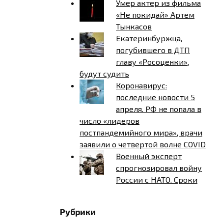
Умер актер из фильма
«Не покидай» Артем
Тынкасов
Екатеринбуржца,
погубившего в ДТП
главу «Росоценки»,
будут судить
Коронавирус:
последние новости 5
апреля. РФ не попала в
число «лидеров
постпандемийного мира», врачи
заявили о четвертой волне COVID
Военный эксперт
спрогнозировал войну
России с НАТО. Сроки
Рубрики