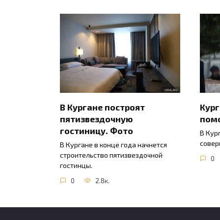
В Кургане построят
Кур
пятизвездочную
пом
гостиницу. Фото
В Кур
совер
В Кургане в конце года начнется
строительство пятизвездочной
0
гостинцы.
0
2.8к.