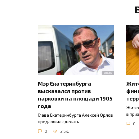
Мэр Екатеринбурга
Жите
высказался против
фин
парковки на площади 1905
тер
года
Жител
в при
Глава Екатеринбурга Алексей Орлов
предложил сделать
0
0
2.5к.