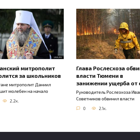
ганский митрополит
Глава Рослесхоза обв
олится за школьников
власти Тюмени в
занижении ущерба от 
гане митрополит Даниил
шит молебен на начало
Руководитель Рослезхоза Ива
Советников обвинил власти
2.2к.
0
2.1к.