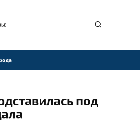
ВЬЕ
рода
одставилась под
дала