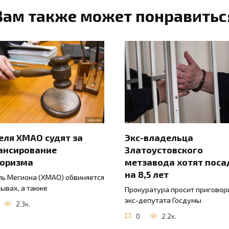
Вам также может понравитьс
ля ХМАО судят за
Экс-владельца
ансирование
Златоустовского
роризма
метзавода хотят поса
на 8,5 лет
ь Мегиона (ХМАО) обвиняется
зывах, а также
Прокуратура просит приговор
экс-депутата Госдумы
2.3к.
0
2.2к.