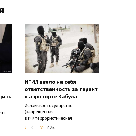
я
ИГИЛ взяло на себя
ответственность за теракт
дить
в аэропорте Кабула
Исламское государство
(запрещенная
ить
в РФ террористическая
0
2.2к.