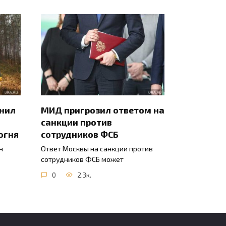
инил
МИД пригрозил ответом на
санкции против
огня
сотрудников ФСБ
н
Ответ Москвы на санкции против
сотрудников ФСБ может
0
2.3к.