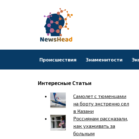
Перейти
к
содержанию
Происшествия
Знаменитости
Эк
Интересные Статьи
Самолет с тюменцами
на борту экстренно сел
в Казани
Россиянам рассказали,
как ухаживать за
больным