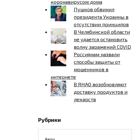
коронавирусом дома
Пушков обвинил
президента Украины в
отсутствии принципов
В Челябинской области
не удается остановить
волну заражений COVID
Россиянам назвали
способы защиты от
мошенников в
интернете
В ЯНАО возобновляют
доставку продуктов и
лекарств
Рубрики
Авто