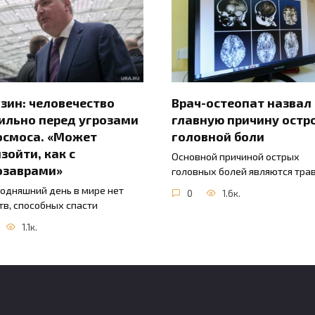
зин: человечество
Врач-остеопат назвал
ильно перед угрозами
главную причину остр
осмоса. «Может
головной боли
зойти, как с
Основной причиной острых
озаврами»
головных болей являются тра
годняшний день в мире нет
0
1.6к.
тв, способных спасти
1.1к.