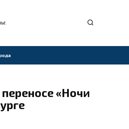
ВЬЕ
рода
 переносе «Ночи
бурге