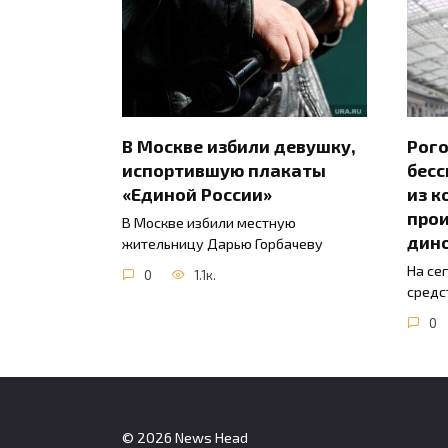
В Москве избили девушку,
Рого
испортившую плакаты
бесс
«Единой России»
из к
прои
В Москве избили местную
дин
жительницу Дарью Горбачеву
На се
0
1.1к.
средс
0
© 2026 News Head