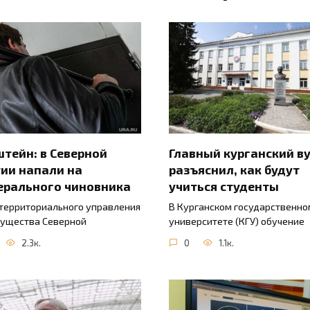
тейн: в Северной
Главный курганский в
ии напали на
разъяснил, как будут
ерального чиновника
учиться студенты
 территориального управления
В Курганском государственно
ущества Северной
университете (КГУ) обучение
2.3к.
0
1.1к.