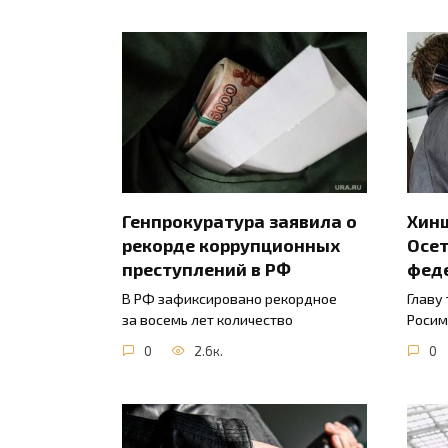
Генпрокуратура заявила о
Хинш
рекорде коррупционных
Осет
преступлений в РФ
фед
В РФ зафиксировано рекордное
Главу
за восемь лет количество
Росим
0
2.6к.
0