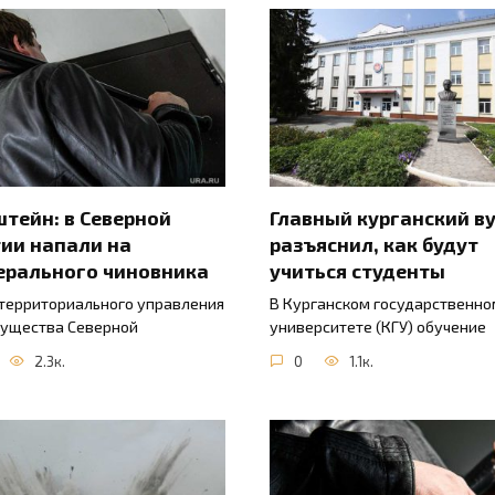
тейн: в Северной
Главный курганский в
ии напали на
разъяснил, как будут
ерального чиновника
учиться студенты
 территориального управления
В Курганском государственно
ущества Северной
университете (КГУ) обучение
2.3к.
0
1.1к.