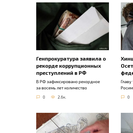
Генпрокуратура заявила о
Хинш
рекорде коррупционных
Осет
преступлений в РФ
фед
В РФ зафиксировано рекордное
Главу
за восемь лет количество
Росим
0
2.6к.
0