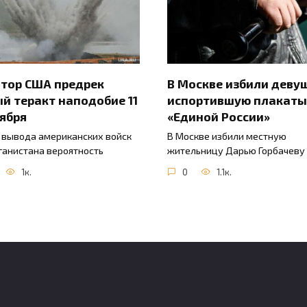
тор США предрек
В Москве избили деву
й теракт наподобие 11
испортившую плакаты
ября
«Единой России»
 вывода американских войск
В Москве избили местную
ганистана вероятность
жительницу Дарью Горбачеву
1к.
0
1.1к.