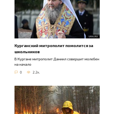
Курганский митрополит помолится за
школьников
В Кургане митрополит Даниил совершит молебен
на начало
0
2.2к.