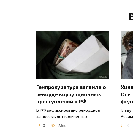
Генпрокуратура заявила о
Хинш
рекорде коррупционных
Осет
преступлений в РФ
фед
В РФ зафиксировано рекордное
Главу
за восемь лет количество
Росим
0
2.6к.
0