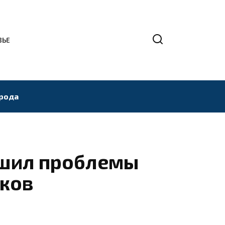
ВЬЕ
рода
ешил проблемы
ков