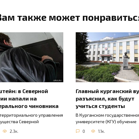
Вам также может понравитьс
тейн: в Северной
Главный курганский в
ии напали на
разъяснил, как будут
ерального чиновника
учиться студенты
 территориального управления
В Курганском государственно
ущества Северной
университете (КГУ) обучение
2.3к.
0
1.1к.