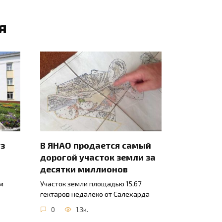
я
уз
В ЯНАО продается самый
дорогой участок земли за
десятки миллионов
м
Участок земли площадью 15,67
гектаров недалеко от Салехарда
0
1.3к.