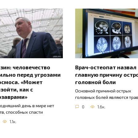
зин: человечество
Врач-остеопат назвал
ильно перед угрозами
главную причину остр
осмоса. «Может
головной боли
зойти, как с
Основной причиной острых
озаврами»
головных болей являются тра
годняшний день в мире нет
0
1.6к.
тв, способных спасти
1.1к.