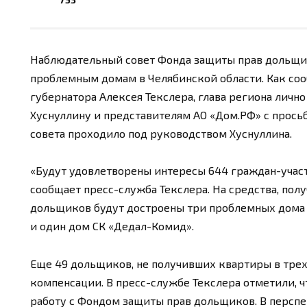
Наблюдательный совет Фонда защиты прав дольщи
проблемным домам в Челябинской области. Как со
губернатора Алексея Текслера, глава региона лич
Хуснуллину и представителям АО «Дом.РФ» с прось
совета проходило под руководством Хуснуллина.
«Будут удовлетворены интересы 644 граждан-участ
сообщает пресс-служба Текслера. На средства, пол
дольщиков будут достроены три проблемных дома 
и один дом СК «Дедал-Комид».
Еще 49 дольщиков, не получивших квартиры в трех 
компенсации. В пресс-службе Текслера отметили, 
работу с Фондом защиты прав дольщиков. В персп