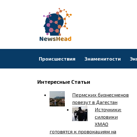
Перейти
к
содержанию
Происшествия
Знаменитости
Эк
Интересные Статьи
Пермских бизнесменов
повезут в Дагестан
Источники:
силовики
ХМАО
готовятся к провокациям на