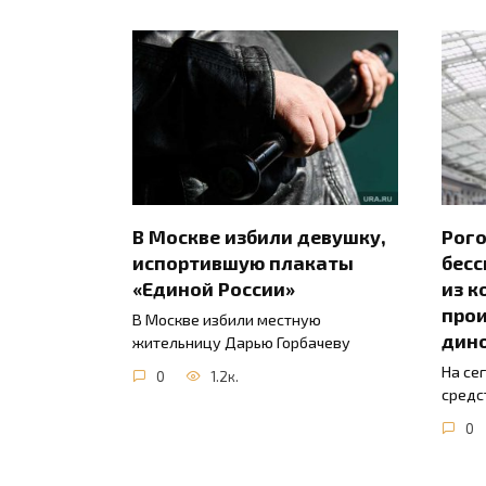
В Москве избили девушку,
Рого
испортившую плакаты
бесс
«Единой России»
из к
прои
В Москве избили местную
дин
жительницу Дарью Горбачеву
На се
0
1.2к.
средс
0