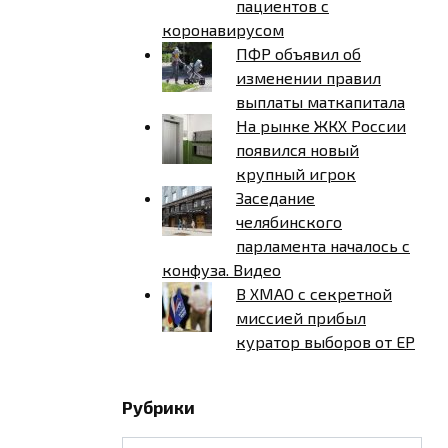
пациентов с
коронавирусом
ПФР объявил об
изменении правил
выплаты маткапитала
На рынке ЖКХ России
появился новый
крупный игрок
Заседание
челябинского
парламента началось с
конфуза. Видео
В ХМАО с секретной
миссией прибыл
куратор выборов от ЕР
Рубрики