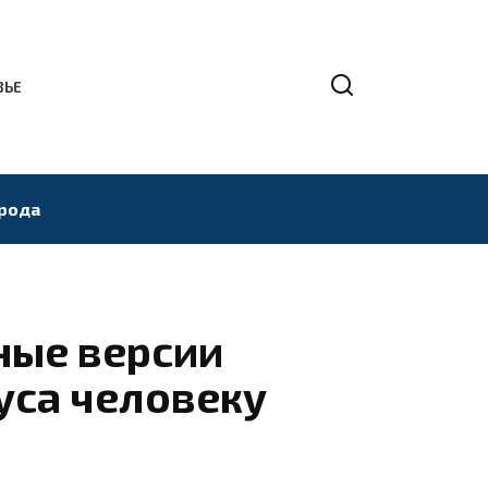
ВЬЕ
рода
ные версии
уса человеку