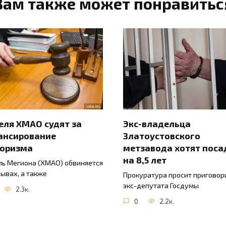
Вам также может понравитьс
ля ХМАО судят за
Экс-владельца
ансирование
Златоустовского
роризма
метзавода хотят поса
на 8,5 лет
ь Мегиона (ХМАО) обвиняется
зывах, а также
Прокуратура просит приговор
экс-депутата Госдумы
2.3к.
0
2.2к.