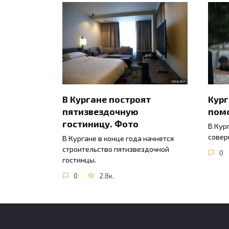
В Кургане построят
Кур
пятизвездочную
пом
гостиницу. Фото
В Кур
совер
В Кургане в конце года начнется
строительство пятизвездочной
0
гостинцы.
0
2.8к.