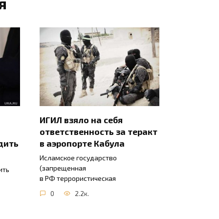
я
ИГИЛ взяло на себя
ответственность за теракт
дить
в аэропорте Кабула
Исламское государство
(запрещенная
ить
в РФ террористическая
0
2.2к.