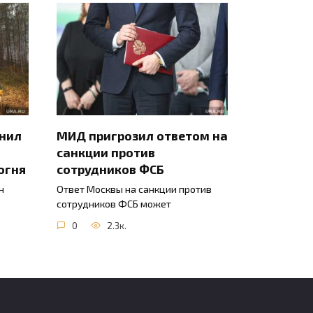
инил
МИД пригрозил ответом на
санкции против
огня
сотрудников ФСБ
н
Ответ Москвы на санкции против
сотрудников ФСБ может
0
2.3к.