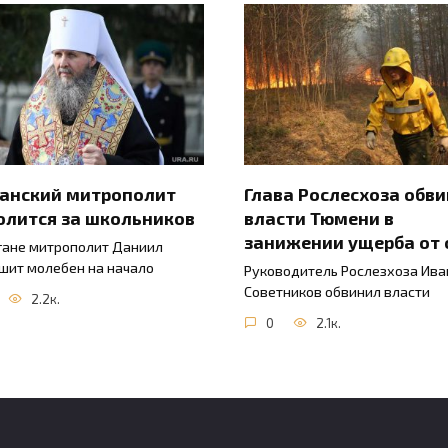
ганский митрополит
Глава Рослесхоза обв
олится за школьников
власти Тюмени в
занижении ущерба от 
гане митрополит Даниил
шит молебен на начало
Руководитель Рослезхоза Ива
Советников обвинил власти
2.2к.
0
2.1к.