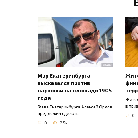
Мэр Екатеринбурга
Жите
высказался против
фин
парковки на площади 1905
тер
года
Жител
в при
Глава Екатеринбурга Алексей Орлов
предложил сделать
0
0
2.5к.