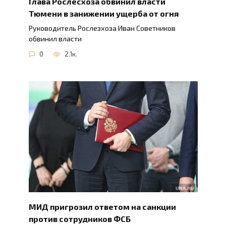
Глава Рослесхоза обвинил власти
Тюмени в занижении ущерба от огня
Руководитель Рослезхоза Иван Советников
обвинил власти
0
2.1к.
МИД пригрозил ответом на санкции
против сотрудников ФСБ