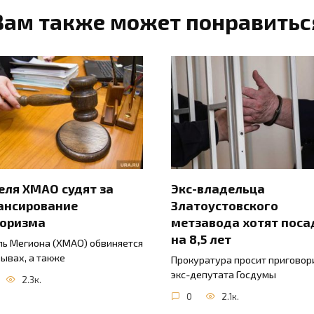
Вам также может понравитьс
ля ХМАО судят за
Экс-владельца
ансирование
Златоустовского
роризма
метзавода хотят поса
на 8,5 лет
ь Мегиона (ХМАО) обвиняется
зывах, а также
Прокуратура просит приговор
экс-депутата Госдумы
2.3к.
0
2.1к.