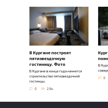
В Кургане построят
Кур
пятизвездочную
пом
гостиницу. Фото
В Кур
совер
В Кургане в конце года начнется
строительство пятизвездочной
0
гостинцы.
0
2.8к.