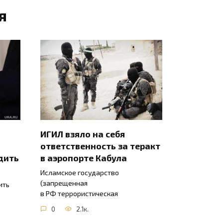
я
ИГИЛ взяло на себя
ответственность за теракт
дить
в аэропорте Кабула
Исламское государство
(запрещенная
ить
в РФ террористическая
0
2.1к.