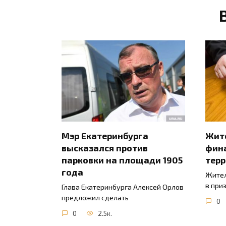
Мэр Екатеринбурга
Жите
высказался против
фин
парковки на площади 1905
тер
года
Жител
в при
Глава Екатеринбурга Алексей Орлов
предложил сделать
0
0
2.5к.