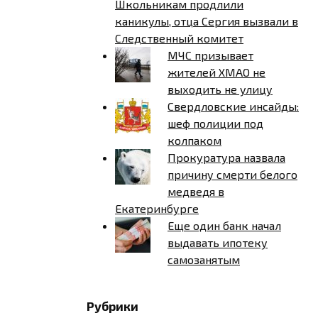
Школьникам продлили
каникулы, отца Сергия вызвали в
Следственный комитет
МЧС призывает
жителей ХМАО не
выходить не улицу
Свердловские инсайды:
шеф полиции под
колпаком
Прокуратура назвала
причину смерти белого
медведя в
Екатеринбурге
Еще один банк начал
выдавать ипотеку
самозанятым
Рубрики