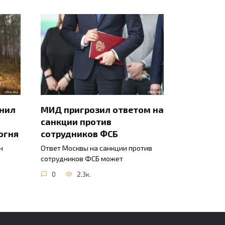
инил
МИД пригрозил ответом на
санкции против
огня
сотрудников ФСБ
н
Ответ Москвы на санкции против
сотрудников ФСБ может
0
2.3к.