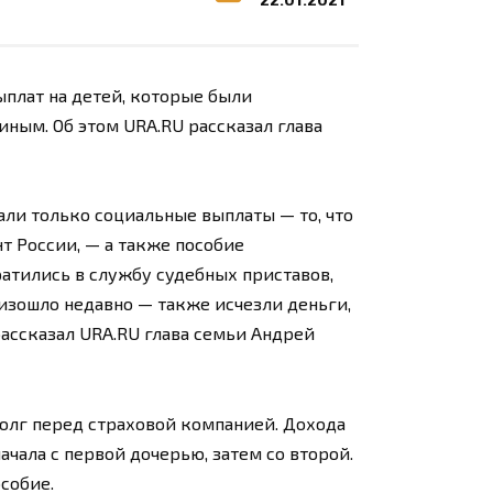
плат на детей, которые были
ным. Об этом URA.RU рассказал глава
али только социальные выплаты — то, что
т России, — а также пособие
ратились в службу судебных приставов,
изошло недавно — также исчезли деньги,
ассказал URA.RU глава семьи Андрей
долг перед страховой компанией. Дохода
ачала с первой дочерью, затем со второй.
собие.