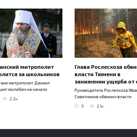
ганский митрополит
Глава Рослесхоза обв
олится за школьников
власти Тюмени в
занижении ущерба от 
гане митрополит Даниил
шит молебен на начало
Руководитель Рослезхоза Ива
Советников обвинил власти
2.2к.
0
2.1к.