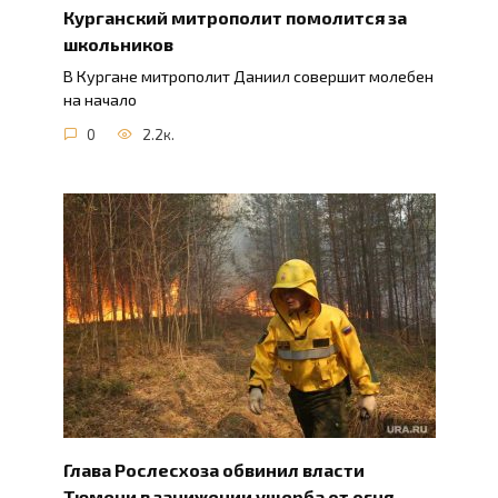
Курганский митрополит помолится за
школьников
В Кургане митрополит Даниил совершит молебен
на начало
0
2.2к.
Глава Рослесхоза обвинил власти
Тюмени в занижении ущерба от огня