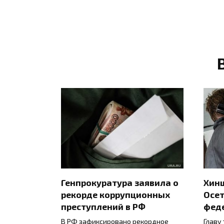
Генпрокуратура заявила о
Хинш
рекорде коррупционных
Осет
преступлений в РФ
фед
В РФ зафиксировано рекордное
Главу