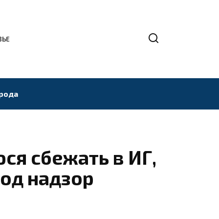
ВЬЕ
рода
ся сбежать в ИГ,
под надзор