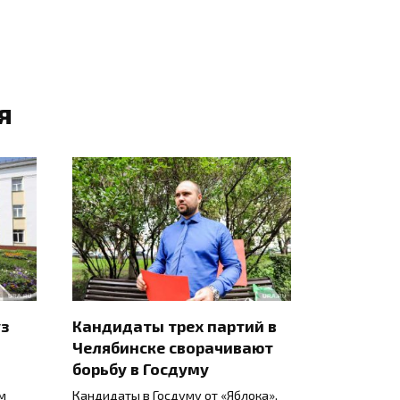
я
уз
Кандидаты трех партий в
Челябинске сворачивают
борьбу в Госдуму
м
Кандидаты в Госдуму от «Яблока»,