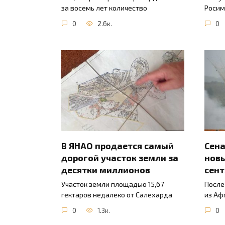
за восемь лет количество
Росим
0
2.6к.
0
В ЯНАО продается самый
Сена
дорогой участок земли за
новы
десятки миллионов
сент
Участок земли площадью 15,67
После
гектаров недалеко от Салехарда
из Аф
0
1.3к.
0