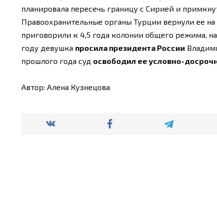
планировала пересечь границу с Сирией и примкну
Правоохранительные органы Турции вернули ее на р
приговорили к 4,5 года колонии общего режима, н
году девушка
просила президента России
Владими
прошлого года суд
освободил ее условно-досроч
Автор: Алена Кузнецова