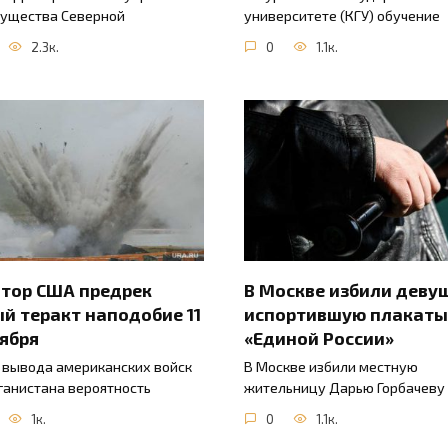
ущества Северной
университете (КГУ) обучение
2.3к.
0
1.1к.
тор США предрек
В Москве избили деву
й теракт наподобие 11
испортившую плакаты
ября
«Единой России»
 вывода американских войск
В Москве избили местную
ганистана вероятность
жительницу Дарью Горбачеву
1к.
0
1.1к.