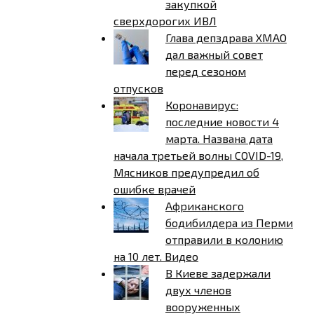
закупкой
сверхдорогих ИВЛ
Глава депздрава ХМАО
дал важный совет
перед сезоном
отпусков
Коронавирус:
последние новости 4
марта. Названа дата
начала третьей волны COVID-19,
Мясников предупредил об
ошибке врачей
Африканского
бодибилдера из Перми
отправили в колонию
на 10 лет. Видео
В Киеве задержали
двух членов
вооруженных