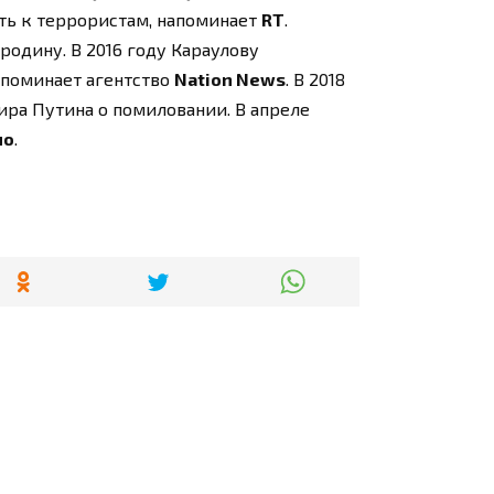
ть к террористам, напоминает
RT
.
одину. В 2016 году Караулову
апоминает агентство
Nation News
. В 2018
ра Путина о помиловании. В апреле
но
.