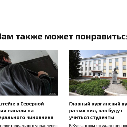
Вам также может понравитьс
тейн: в Северной
Главный курганский в
ии напали на
разъяснил, как будут
ерального чиновника
учиться студенты
 территориального управления
В Курганском государственно