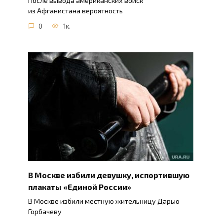
После вывода американских войск
из Афганистана вероятность
0
1к.
В Москве избили девушку, испортившую
плакаты «Единой России»
В Москве избили местную жительницу Дарью
Горбачеву