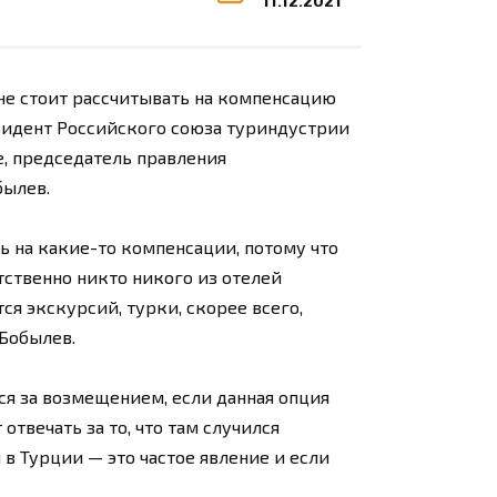
11.12.2021
 не стоит рассчитывать на компенсацию
зидент Российского союза туриндустрии
е, председатель правления
былев.
ь на какие-то компенсации, потому что
тственно никто никого из отелей
тся экскурсий, турки, скорее всего,
 Бобылев.
я за возмещением, если данная опция
отвечать за то, что там случился
 в Турции — это частое явление и если