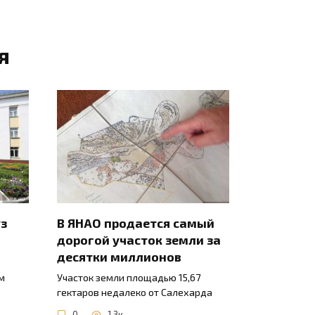
я
уз
В ЯНАО продается самый
дорогой участок земли за
десятки миллионов
м
Участок земли площадью 15,67
гектаров недалеко от Салехарда
0
1.3к.