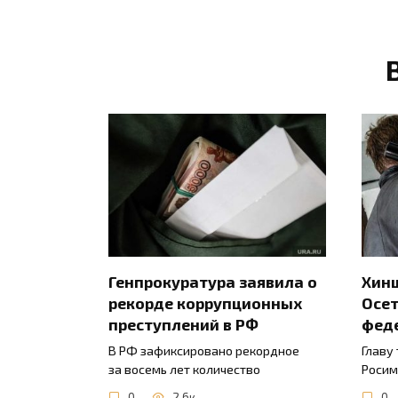
Генпрокуратура заявила о
Хинш
рекорде коррупционных
Осет
преступлений в РФ
фед
В РФ зафиксировано рекордное
Главу
за восемь лет количество
Росим
0
2.6к.
0