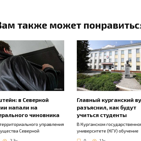
Вам также может понравитьс
тейн: в Северной
Главный курганский в
ии напали на
разъяснил, как будут
ерального чиновника
учиться студенты
 территориального управления
В Курганском государственно
ущества Северной
университете (КГУ) обучение
2.3к.
0
1.1к.