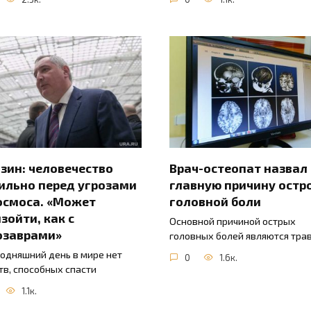
зин: человечество
Врач-остеопат назвал
ильно перед угрозами
главную причину остр
осмоса. «Может
головной боли
зойти, как с
Основной причиной острых
озаврами»
головных болей являются тра
годняшний день в мире нет
0
1.6к.
тв, способных спасти
1.1к.