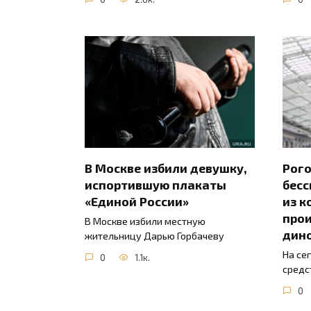
В Москве избили девушку,
Рого
испортившую плакаты
бесс
«Единой России»
из к
прои
В Москве избили местную
дин
жительницу Дарью Горбачеву
На се
0
1.1к.
средс
0