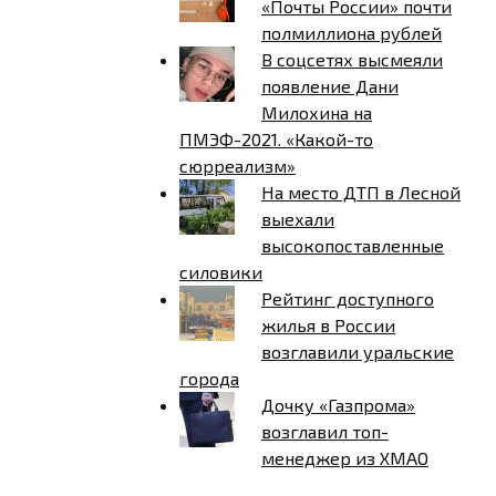
«Почты России» почти
полмиллиона рублей
В соцсетях высмеяли
появление Дани
Милохина на
ПМЭФ-2021. «Какой-то
сюрреализм»
На место ДТП в Лесной
выехали
высокопоставленные
силовики
Рейтинг доступного
жилья в России
возглавили уральские
города
Дочку «Газпрома»
возглавил топ-
менеджер из ХМАО