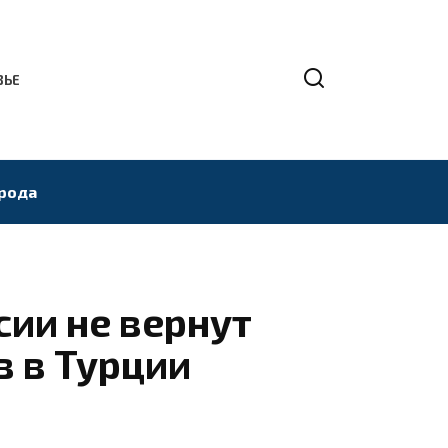
ВЬЕ
рода
сии не вернут
в в Турции