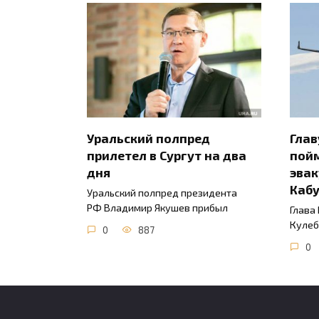
Уральский полпред
Гла
прилетел в Сургут на два
пойм
дня
эвак
Каб
Уральский полпред президента
РФ Владимир Якушев прибыл
Глава
Кулеб
0
887
0