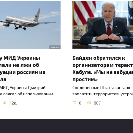
ву МИД Украины
Байден обратился к
али на лжи об
организаторам теракт
уации россиян из
Кабуле. «Мы не забуде
ула
простим»
 МИД Украины Дмитрий
Соединенные Штаты заставят
а солгал об использовании
заплатить террористов, устр
1.2к.
0
887