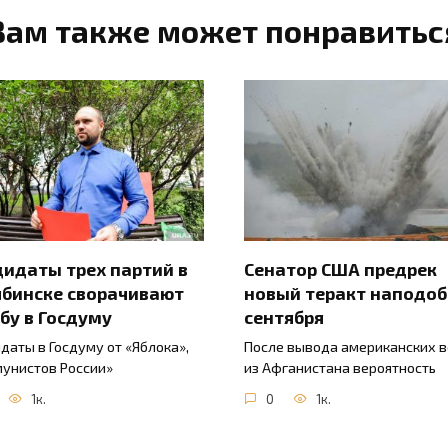
Вам также может понравитьс
идаты трех партий в
Сенатор США предрек
бинске сворачивают
новый теракт наподоби
бу в Госдуму
сентября
даты в Госдуму от «Яблока»,
После вывода американских в
унистов России»
из Афганистана вероятность
1к.
0
1к.