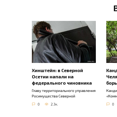
Хинштейн: в Северной
Канд
Осетии напали на
Челя
федерального чиновника
борь
Главу территориального управления
Канди
Росимущества Северной
«Комм
0
2.3к.
0