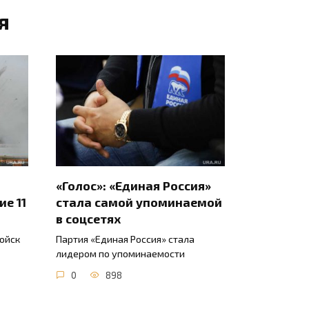
я
«Голос»: «Единая Россия»
е 11
стала самой упоминаемой
в соцсетях
ойск
Партия «Единая Россия» стала
лидером по упоминаемости
0
898