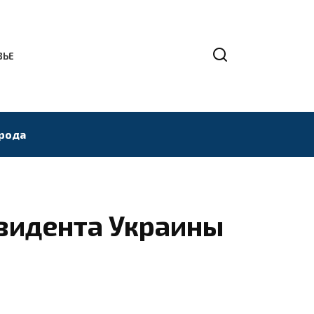
ВЬЕ
рода
езидента Украины