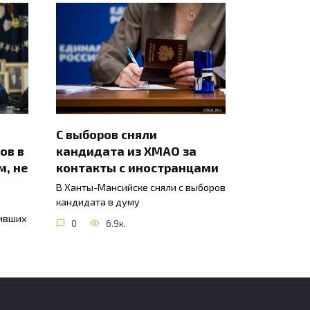
С выборов сняли
ов в
кандидата из ХМАО за
м, не
контакты с иностранцами
В Ханты-Мансийске сняли с выборов
кандидата в думу
оивших
0
6.9к.