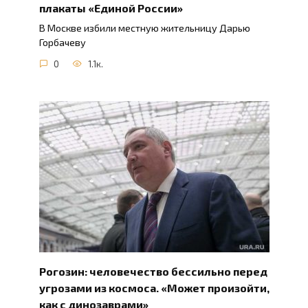
плакаты «Единой России»
В Москве избили местную жительницу Дарью
Горбачеву
0
1.1к.
Рогозин: человечество бессильно перед
угрозами из космоса. «Может произойти,
как с динозаврами»