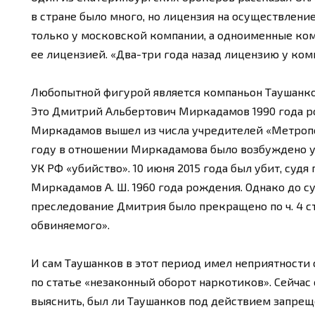
в стране было много, но лицензия на осуществлен
только у московской компании, а одноименные ком
ее лицензией. «Два-три года назад лицензию у ком
Любопытной фигурой является компаньон Таушанков
Это Дмитрий Альбертович Миркадамов 1990 года ро
Миркадамов вышел из числа учредителей «Метрополи
году в отношении Миркадамова было возбуждено угол
УК РФ «убийство». 10 июня 2015 года был убит, судя
Миркадамов А. Ш. 1960 года рождения. Однако до су
преследование Дмитрия было прекращено по ч. 4 ст
обвиняемого».
И сам Таушанков в этот период имел неприятности 
по статье «незаконный оборот наркотиков». Сейча
выяснить, был ли Таушанков под действием запре