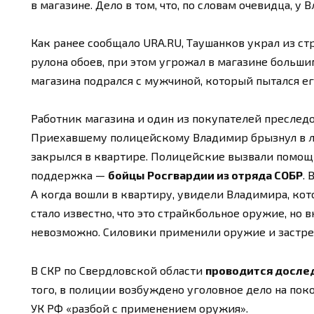
в магазине. Дело в том, что, по словам очевидца, у
Как ранее сообщало URA.RU, Таушанков украл из ст
рулона обоев, при этом угрожал в магазине больши
магазина подрался с мужчиной, который пытался ег
Работник магазина и один из покупателей преследо
Приехавшему полицейскому Владимир брызнул в лиц
закрылся в квартире. Полицейские вызвали помощь
поддержка —
бойцы Росгвардии из отряда СОБР
.
А когда вошли в квартиру, увидели Владимира, кот
стало известно, что это страйкбольное оружие, но 
невозможно. Силовики применили оружие и застр
В СКР по Свердловской области
проводится досле
того, в полиции возбуждено уголовное дело на покой
УК РФ «разбой с применением оружия».