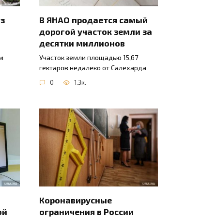
уз
В ЯНАО продается самый
дорогой участок земли за
десятки миллионов
м
Участок земли площадью 15,67
гектаров недалеко от Салехарда
0
1.3к.
Коронавирусные
ой
ограничения в России