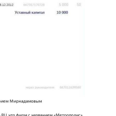
трием Миркадамовым
.RU, что фирм с названием «Метрополис»