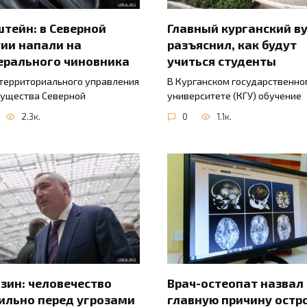
тейн: в Северной
Главный курганский в
ии напали на
разъяснил, как будут
ерального чиновника
учиться студенты
 территориального управления
В Курганском государственно
ущества Северной
университете (КГУ) обучение
2.3к.
0
1.1к.
зин: человечество
Врач-остеопат назвал
ильно перед угрозами
главную причину остр