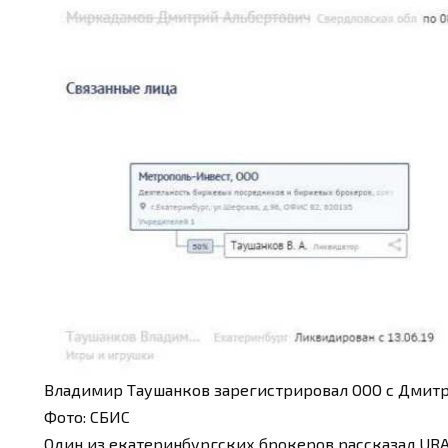
Владимир Таушанков зарегистрировал ООО с Дми
Фото: СБИС
Один из екатеринбургских брокеров рассказал URA