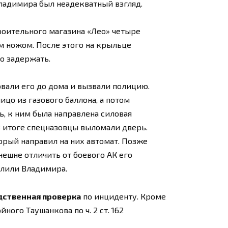
 Владимира был неадекватный взгляд.
роительного магазина «Лео» четыре
м ножом. После этого на крыльце
о задержать.
вали его до дома и вызвали полицию.
о из газового баллона, а потом
, к ним была направлена силовая
 В итоге спецназовцы выломали дверь.
орый направил на них автомат. Позже
внешне отличить от боевого АК его
елили Владимира.
дственная проверка
по инциденту. Кроме
ного Таушанкова по ч. 2 ст. 162