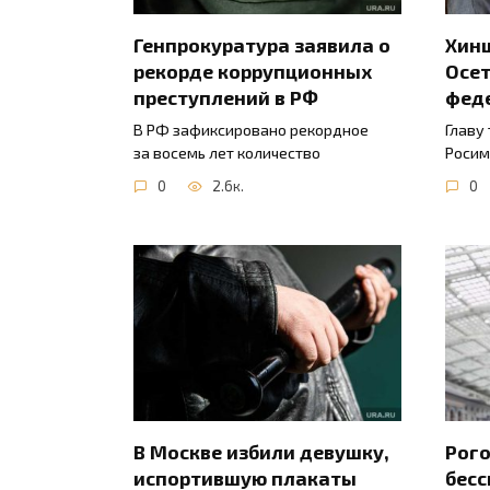
Генпрокуратура заявила о
Хинш
рекорде коррупционных
Осет
преступлений в РФ
фед
В РФ зафиксировано рекордное
Главу
за восемь лет количество
Росим
0
2.6к.
0
В Москве избили девушку,
Рого
испортившую плакаты
бесс