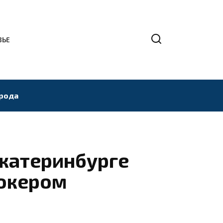
ВЬЕ
рода
Екатеринбурге
рокером