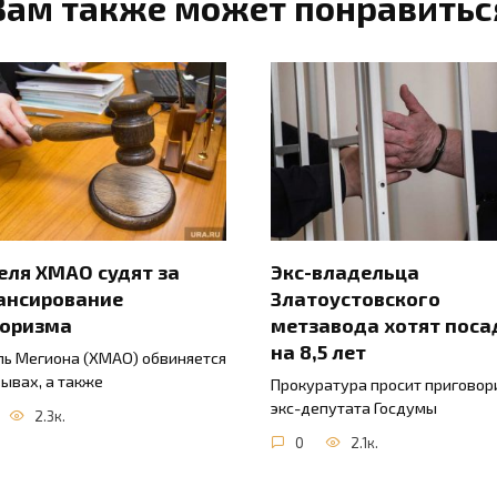
Вам также может понравитьс
ля ХМАО судят за
Экс-владельца
ансирование
Златоустовского
роризма
метзавода хотят поса
на 8,5 лет
ь Мегиона (ХМАО) обвиняется
зывах, а также
Прокуратура просит приговор
экс-депутата Госдумы
2.3к.
0
2.1к.