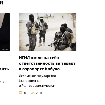
я
ИГИЛ взяло на себя
ответственность за теракт
дить
в аэропорте Кабула
Исламское государство
(запрещенная
ить
в РФ террористическая
0
2.2к.