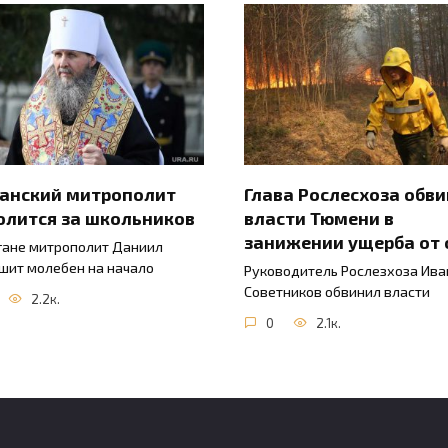
ганский митрополит
Глава Рослесхоза обв
олится за школьников
власти Тюмени в
занижении ущерба от 
гане митрополит Даниил
шит молебен на начало
Руководитель Рослезхоза Ива
Советников обвинил власти
2.2к.
0
2.1к.