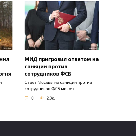
инил
МИД пригрозил ответом на
санкции против
огня
сотрудников ФСБ
н
Ответ Москвы на санкции против
сотрудников ФСБ может
0
2.3к.