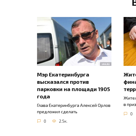
Мэр Екатеринбурга
Жите
высказался против
фин
парковки на площади 1905
тер
года
Жител
в при
Глава Екатеринбурга Алексей Орлов
предложил сделать
0
0
2.5к.