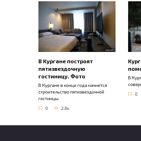
В Кургане построят
Кур
пятизвездочную
пом
гостиницу. Фото
В Кур
совер
В Кургане в конце года начнется
строительство пятизвездочной
0
гостинцы.
0
2.8к.