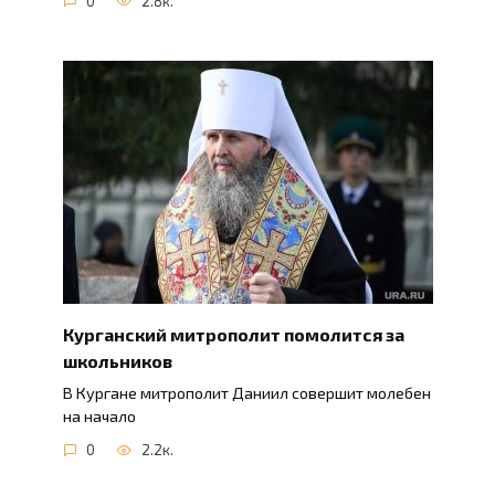
0
2.8к.
Курганский митрополит помолится за
школьников
В Кургане митрополит Даниил совершит молебен
на начало
0
2.2к.