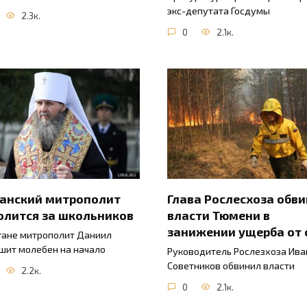
экс-депутата Госдумы
2.3к.
0
2.1к.
ганский митрополит
Глава Рослесхоза обв
олится за школьников
власти Тюмени в
занижении ущерба от 
гане митрополит Даниил
шит молебен на начало
Руководитель Рослезхоза Ива
Советников обвинил власти
2.2к.
0
2.1к.