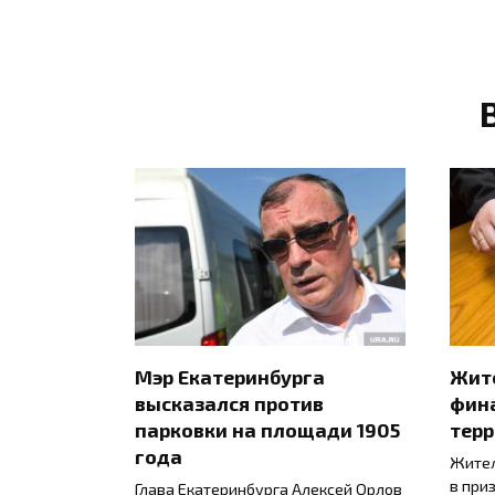
Мэр Екатеринбурга
Жите
высказался против
фин
парковки на площади 1905
тер
года
Жител
в при
Глава Екатеринбурга Алексей Орлов