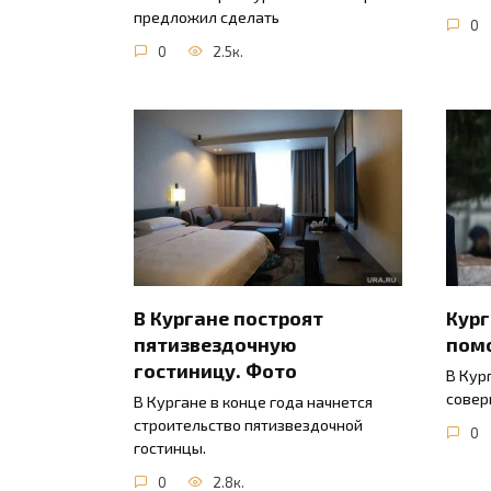
предложил сделать
0
0
2.5к.
В Кургане построят
Кур
пятизвездочную
пом
гостиницу. Фото
В Кур
совер
В Кургане в конце года начнется
строительство пятизвездочной
0
гостинцы.
0
2.8к.