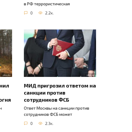
в РФ террористическая
0
2.2к.
инил
МИД пригрозил ответом на
санкции против
огня
сотрудников ФСБ
н
Ответ Москвы на санкции против
сотрудников ФСБ может
0
2.3к.