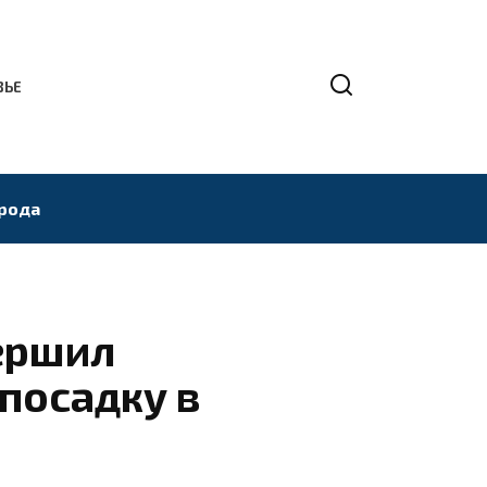
ВЬЕ
рода
ершил
посадку в