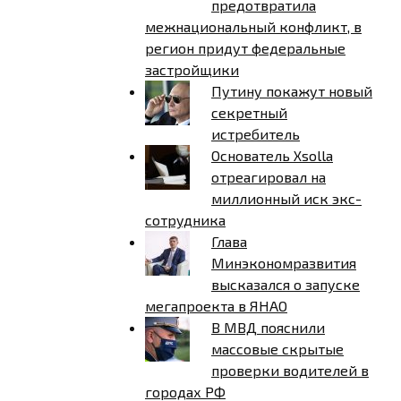
предотвратила
межнациональный конфликт, в
регион придут федеральные
застройщики
Путину покажут новый
секретный
истребитель
Основатель Xsolla
отреагировал на
миллионный иск экс-
сотрудника
Глава
Минэкономразвития
высказался о запуске
мегапроекта в ЯНАО
В МВД пояснили
массовые скрытые
проверки водителей в
городах РФ