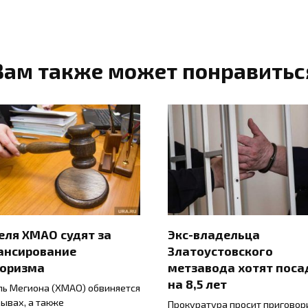
Вам также может понравитьс
ля ХМАО судят за
Экс-владельца
ансирование
Златоустовского
роризма
метзавода хотят поса
на 8,5 лет
ь Мегиона (ХМАО) обвиняется
зывах, а также
Прокуратура просит приговор