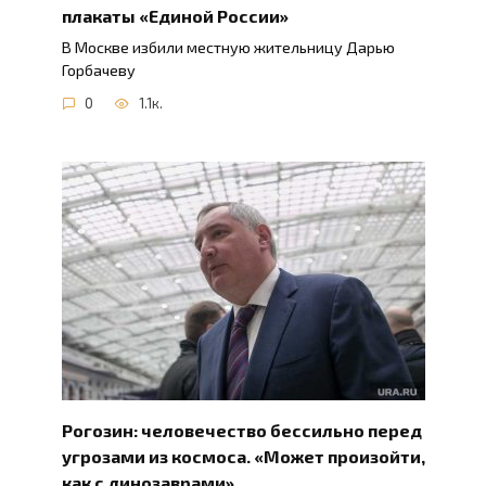
плакаты «Единой России»
В Москве избили местную жительницу Дарью
Горбачеву
0
1.1к.
Рогозин: человечество бессильно перед
угрозами из космоса. «Может произойти,
как с динозаврами»