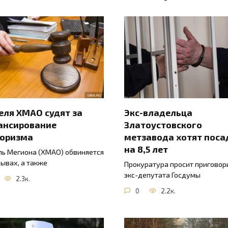
ля ХМАО судят за
Экс-владельца
ансирование
Златоустовского
роризма
метзавода хотят поса
на 8,5 лет
ь Мегиона (ХМАО) обвиняется
зывах, а также
Прокуратура просит приговор
экс-депутата Госдумы
2.3к.
0
2.2к.