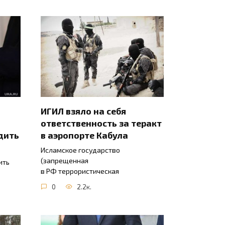
ИГИЛ взяло на себя
ответственность за теракт
дить
в аэропорте Кабула
Исламское государство
(запрещенная
ить
в РФ террористическая
0
2.2к.