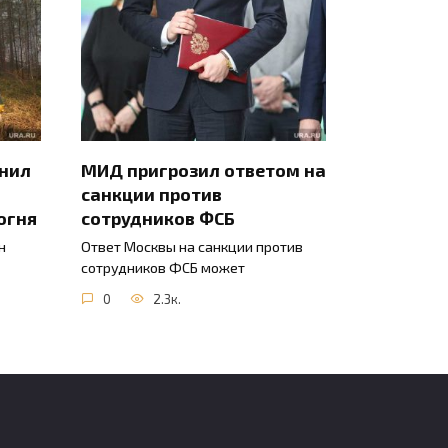
инил
МИД пригрозил ответом на
санкции против
огня
сотрудников ФСБ
н
Ответ Москвы на санкции против
сотрудников ФСБ может
0
2.3к.