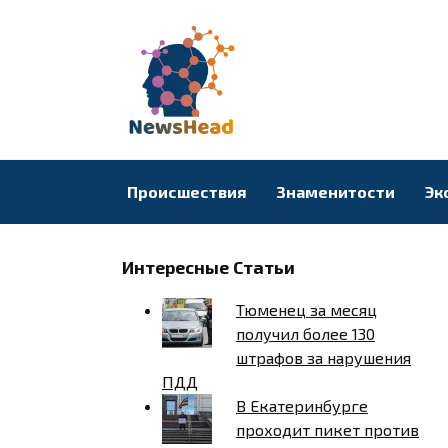
Перейти
к
содержанию
Происшествия
Знаменитости
Эк
Интересные Статьи
Тюменец за месяц
получил более 130
штрафов за нарушения
ПДД
В Екатеринбурге
проходит пикет против