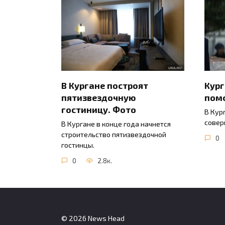
В Кургане построят
Кур
пятизвездочную
пом
гостиницу. Фото
В Кур
совер
В Кургане в конце года начнется
строительство пятизвездочной
0
гостинцы.
0
2.8к.
© 2026 News Head