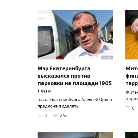
Мэр Екатеринбурга
Жите
высказался против
фин
парковки на площади 1905
тер
года
Жител
в при
Глава Екатеринбурга Алексей Орлов
предложил сделать
0
0
2.5к.