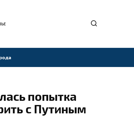
ВЬЕ
рода
илась попытка
рить с Путиным