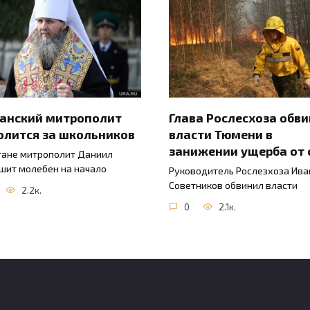
ганский митрополит
Глава Рослесхоза обв
олится за школьников
власти Тюмени в
занижении ущерба от 
гане митрополит Даниил
шит молебен на начало
Руководитель Рослезхоза Ива
Советников обвинил власти
2.2к.
0
2.1к.