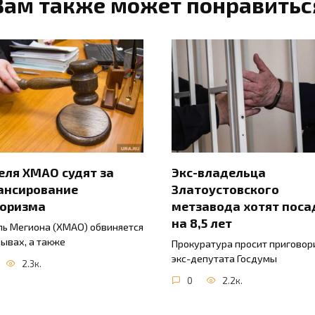
Вам также может понравитьс
ля ХМАО судят за
Экс-владельца
ансирование
Златоустовского
роризма
метзавода хотят поса
на 8,5 лет
ь Мегиона (ХМАО) обвиняется
зывах, а также
Прокуратура просит приговор
экс-депутата Госдумы
2.3к.
0
2.2к.