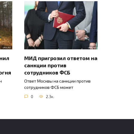
инил
МИД пригрозил ответом на
санкции против
огня
сотрудников ФСБ
н
Ответ Москвы на санкции против
сотрудников ФСБ может
0
2.3к.