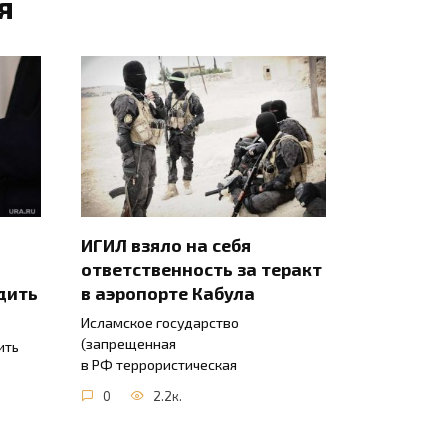
я
ИГИЛ взяло на себя
ответственность за теракт
дить
в аэропорте Кабула
Исламское государство
(запрещенная
ить
в РФ террористическая
0
2.2к.