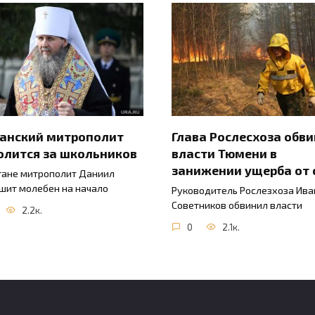
ганский митрополит
Глава Рослесхоза обв
олится за школьников
власти Тюмени в
занижении ущерба от 
гане митрополит Даниил
шит молебен на начало
Руководитель Рослезхоза Ива
Советников обвинил власти
2.2к.
0
2.1к.