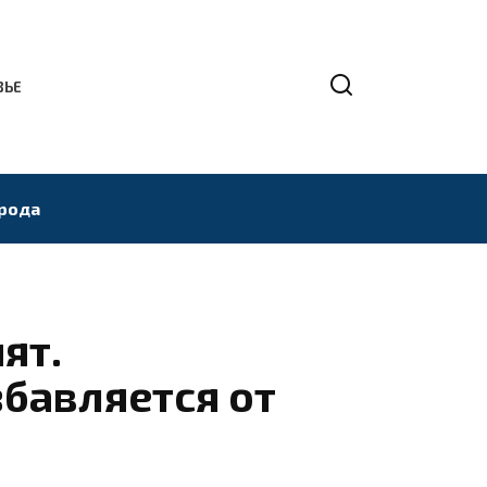
ВЬЕ
рода
ят.
бавляется от