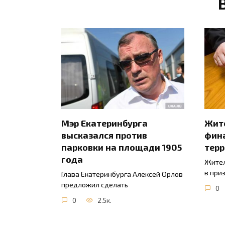
Мэр Екатеринбурга
Жите
высказался против
фин
парковки на площади 1905
тер
года
Жител
в при
Глава Екатеринбурга Алексей Орлов
предложил сделать
0
0
2.5к.