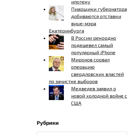
ипотеку
Пиарщики губернатора
добиваются отставки
вице-мэра
Екатеринбурга
В России рекордно
подешевел самый
популярный iPhone
Миронов сорвал
операцию
свердловских властей
по зачистке выборов
Медведев заявил о
новой холодной войне с
США
Рубрики