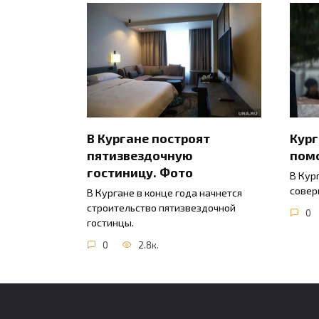
В Кургане построят
Кур
пятизвездочную
пом
гостиницу. Фото
В Кур
совер
В Кургане в конце года начнется
строительство пятизвездочной
0
гостинцы.
0
2.8к.