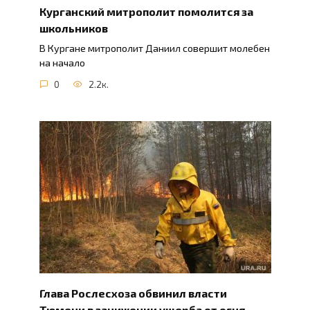
Курганский митрополит помолится за
школьников
В Кургане митрополит Даниил совершит молебен
на начало
0
2.2к.
Глава Рослесхоза обвинил власти
Тюмени в занижении ущерба от огня