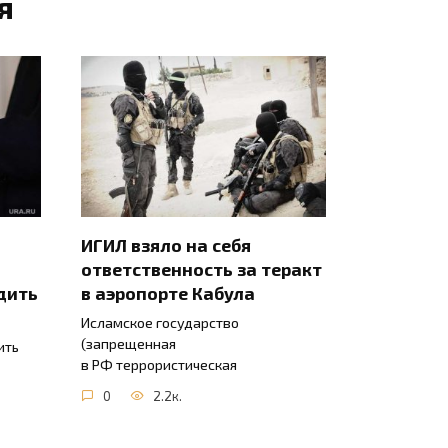
я
ИГИЛ взяло на себя
ответственность за теракт
дить
в аэропорте Кабула
Исламское государство
(запрещенная
ить
в РФ террористическая
0
2.2к.