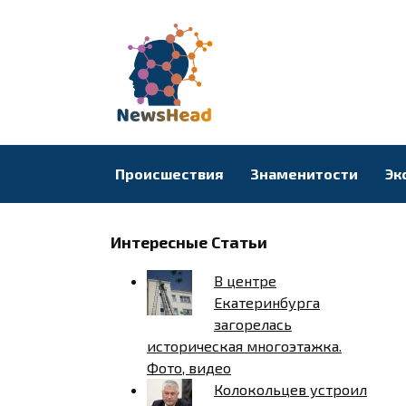
Перейти
к
содержанию
Происшествия
Знаменитости
Эк
Интересные Статьи
В центре
Екатеринбурга
загорелась
историческая многоэтажка.
Фото, видео
Колокольцев устроил