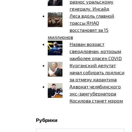
разнос уральскому
генералу. Инсайд
Леса вдоль главной
трассы ЯНАО
восстановят за 15
миллионов
Назван возраст
свердловчан, которым
наиболее опасен COVID
Курганский депутат
начал собирать подписи
за отмену карантина
Адвокат челябинского
экс-замгубернатора
Косилова станет мэром
Рубрики