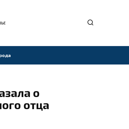
ВЬЕ
рода
азала о
ного отца