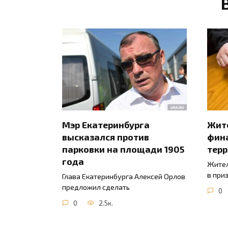
Мэр Екатеринбурга
Жите
высказался против
фин
парковки на площади 1905
тер
года
Жител
в при
Глава Екатеринбурга Алексей Орлов
предложил сделать
0
0
2.5к.