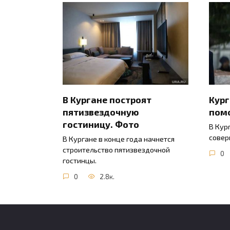
В Кургане построят
Кур
пятизвездочную
пом
гостиницу. Фото
В Кур
совер
В Кургане в конце года начнется
строительство пятизвездочной
0
гостинцы.
0
2.8к.