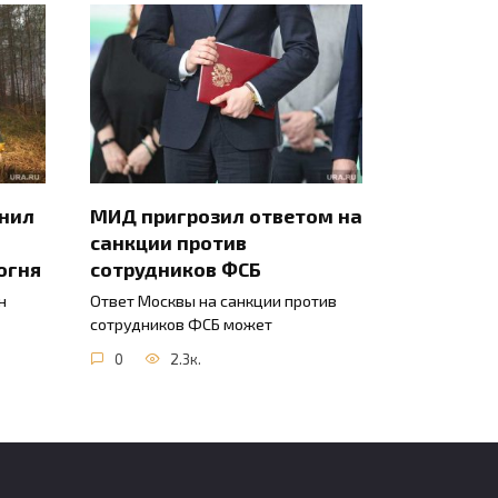
инил
МИД пригрозил ответом на
санкции против
огня
сотрудников ФСБ
н
Ответ Москвы на санкции против
сотрудников ФСБ может
0
2.3к.