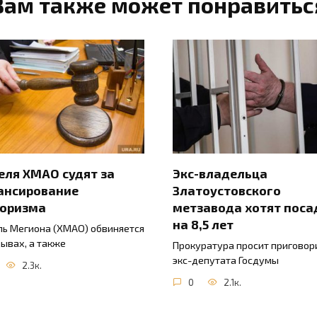
Вам также может понравитьс
ля ХМАО судят за
Экс-владельца
ансирование
Златоустовского
роризма
метзавода хотят поса
на 8,5 лет
ь Мегиона (ХМАО) обвиняется
зывах, а также
Прокуратура просит приговор
экс-депутата Госдумы
2.3к.
0
2.1к.