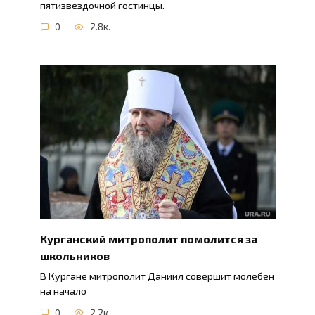
пятизвездочной гостинцы.
0
2.8к.
Курганский митрополит помолится за
школьников
В Кургане митрополит Даниил совершит молебен
на начало
0
2.2к.