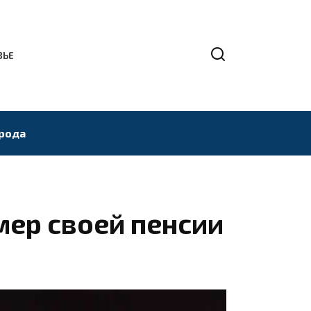
ВЬЕ
рода
мер своей пенсии