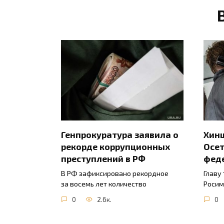
Генпрокуратура заявила о
Хинш
рекорде коррупционных
Осет
преступлений в РФ
фед
В РФ зафиксировано рекордное
Главу
за восемь лет количество
Росим
0
2.6к.
0