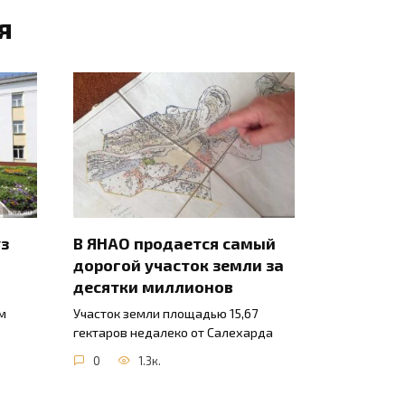
я
уз
В ЯНАО продается самый
дорогой участок земли за
десятки миллионов
м
Участок земли площадью 15,67
гектаров недалеко от Салехарда
0
1.3к.