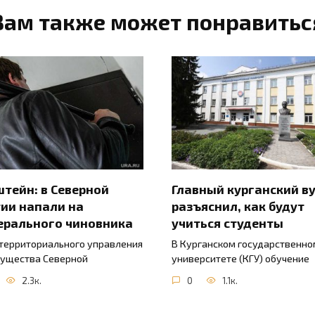
Вам также может понравитьс
тейн: в Северной
Главный курганский в
ии напали на
разъяснил, как будут
ерального чиновника
учиться студенты
 территориального управления
В Курганском государственно
ущества Северной
университете (КГУ) обучение
2.3к.
0
1.1к.