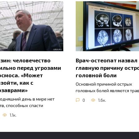
зин: человечество
Врач-остеопат назвал
ильно перед угрозами
главную причину остр
осмоса. «Может
головной боли
зойти, как с
Основной причиной острых
озаврами»
головных болей являются тра
годняшний день в мире нет
0
1.6к.
тв, способных спасти
1.1к.