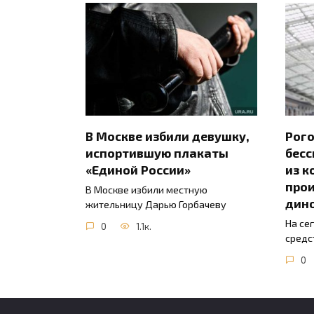
В Москве избили девушку,
Рого
испортившую плакаты
бесс
«Единой России»
из к
прои
В Москве избили местную
дин
жительницу Дарью Горбачеву
На се
0
1.1к.
средс
0