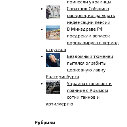
принесли украинцы
Соратник Собянина
раскрыл, когда ждать
индексации пенсий
В Минздраве РФ
предрекли всплеск
коронавируса в период
отпусков
Бездомный тюменец
пытался ограбить
церковную лавку
Екатеринбурга
Украина стягивает к
границе с Крымом
сотни танков и
артиллерию
Рубрики