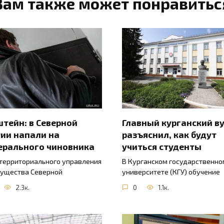
Вам также может понравитьс
тейн: в Северной
Главный курганский в
ии напали на
разъяснил, как будут
ерального чиновника
учиться студенты
 территориального управления
В Курганском государственно
ущества Северной
университете (КГУ) обучение
2.3к.
0
1.1к.