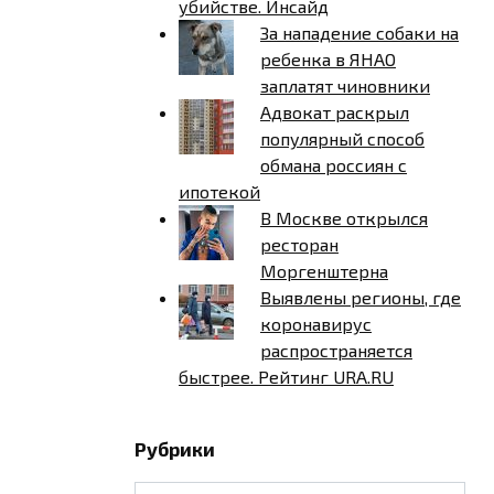
убийстве. Инсайд
За нападение собаки на
ребенка в ЯНАО
заплатят чиновники
Адвокат раскрыл
популярный способ
обмана россиян с
ипотекой
В Москве открылся
ресторан
Моргенштерна
Выявлены регионы, где
коронавирус
распространяется
быстрее. Рейтинг URA.RU
Рубрики