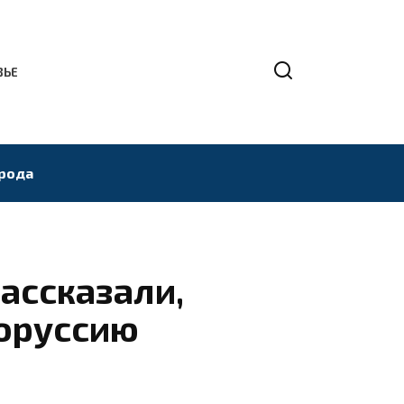
ВЬЕ
рода
ассказали,
лоруссию