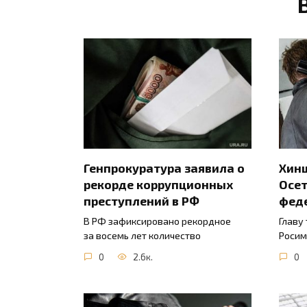
Генпрокуратура заявила о
Хинш
рекорде коррупционных
Осет
преступлений в РФ
фед
В РФ зафиксировано рекордное
Главу
за восемь лет количество
Росим
0
2.6к.
0