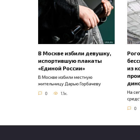
В Москве избили девушку,
Рого
испортившую плакаты
бесс
«Единой России»
из к
прои
В Москве избили местную
дин
жительницу Дарью Горбачеву
На се
0
1.1к.
средс
0