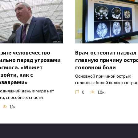
зин: человечество
Врач-остеопат назвал
ильно перед угрозами
главную причину остр
осмоса. «Может
головной боли
зойти, как с
Основной причиной острых
озаврами»
головных болей являются тра
годняшний день в мире нет
0
1.6к.
тв, способных спасти
1.1к.